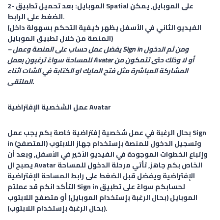
2- الموبايل:
بعد تحميل تطبيق Spatial على الموبايل, يمكن
الضغط على الرابط.
(الفيديو الثاني في الأسفل يظهر كيفية التحكم بسهولة داخل
المنصة من خلال تطبيق الموبايل)
– يفضل عمل حساب على المنصة وعمل Sign in ومن ثم الدخول
للمساحة سواءً ترغبون بعمل Avatar أو لا وذلك حتى تتمكون من
المشاركة المباشرة مثل فتح المايك او الكتابة في الشات اثناء
الملتقى.
عمل الشخصية الإفتراضية Avatar
بحال الرغبة في عمل شخصية إفتراضية خاصة بكم يجب عمل Sign
in وتسجيل الدخول للمنصة بإستخدام جهاز اللابتوب (المتصفح)
وإتباع الخطوات الموجودة في الفيديو الأخير في الأسفل, وبعد أن
يصبح ال Avatar الخاص بكم جاهز, تأتي مرحلة الدخول للمساحة
الإفتراضية ويفضل قبل الضغط على رابط المساحة الإفتراضية
التأكد انكم قد عملتم Sign in لحسابكم سواءً على تطبيق
الموبايل (بحال الرغبة بإستخدام الموبايل) أو متصفح اللابتوب
(بحال الرغبة بإستخدام اللابتوب).