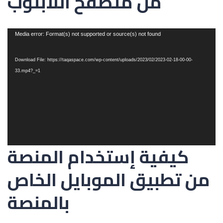
من متصفح اللابتوب
Video
Media error: Format(s) not supported or source(s) not found
Player
Download File: https://taqaspace.com/wp-content/uploads/2023/02/2023-02-18-00-00-
33.mp4?_=1
كيفية إستخدام المنصة
من تطبيق الموبايل الخاص
بالمنصة