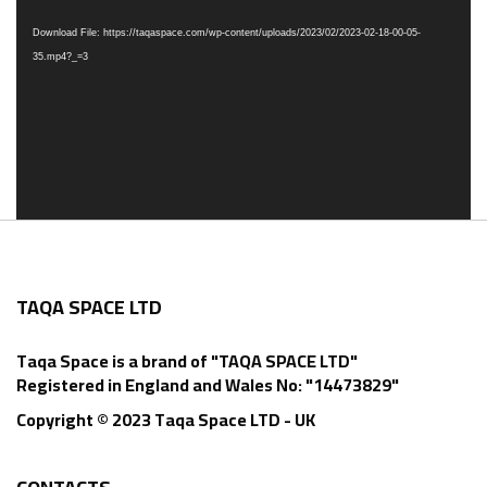
Download File: https://taqaspace.com/wp-content/uploads/2023/02/2023-02-18-00-05-
35.mp4?_=3
TAQA SPACE LTD
Taqa Space is a brand of "TAQA SPACE LTD"
Registered in England and Wales No: "14473829"
Copyright © 2023 Taqa Space LTD - UK