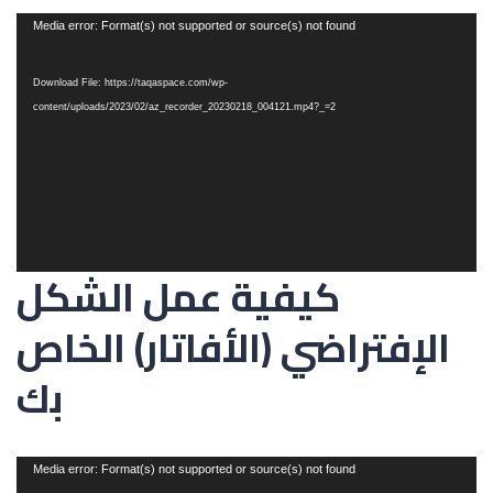
Video
Media error: Format(s) not supported or source(s) not found
Player
Download File: https://taqaspace.com/wp-
content/uploads/2023/02/az_recorder_20230218_004121.mp4?_=2
كيفية عمل الشكل
الإفتراضي (الأفاتار) الخاص
بك
Video
Media error: Format(s) not supported or source(s) not found
Player