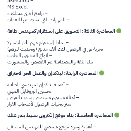
– SketchUp
– MS Excel
– برامج أخرى مساعدة
– المهارات التي يبحث عنها العملاء
المحاضرة الثالثة: التسويق على إنستقرام كمهندس طاقة
– لماذا إنستقرام مهم للفريلانسرز؟
– تجربة نور في الوصول لـ22 ألف متابع (وتحديث للرقم)
– أنواع المحتوى الجاذب
– بناء الثقة والمصداقية عبر القصص والمنشورات
المحاضرة الرابعة: لينكدإن والعمل الحر الاحترافي
– أهمية لينكدإن لمهندسي الطاقة
– تحسين البروفايل المهني
– أمثلة محتوى متخصص يجذب الفرص
– استراتيجيات الوصول لأصحاب القرار
المحاضرة الخامسة: بناء موقع إلكتروني بسيط يعبر عنك
– أهمية وجود موقع شخصي للمهندس المستقل