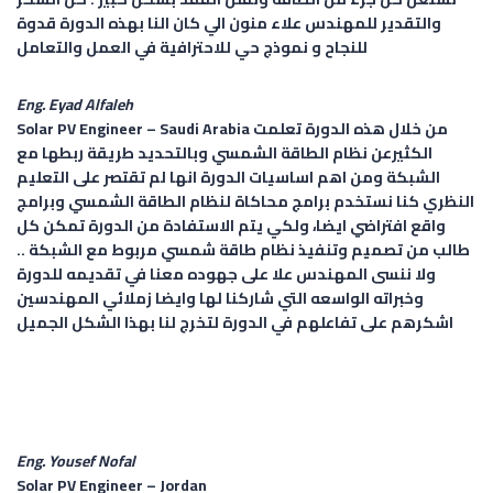
والتقدير للمهندس علاء منون الي كان النا بهذه الدورة قدوة
للنجاح و نموذج حي للاحترافية في العمل والتعامل
Eng. Eyad Alfaleh
من خلال هذه الدورة تعلمت
Saudi Arabia
Solar PV Engineer –
الكثيرعن نظام الطاقة الشمسي وبالتحديد طريقة ربطها مع
الشبكة ومن اهم اساسيات الدورة انها لم تقتصر على التعليم
النظري كنا نستخدم برامج محاكاة لنظام الطاقة الشمسي وبرامج
واقع افتراضي ايضا، ولكي يتم الاستفادة من الدورة تمكن كل
طالب من تصميم وتنفيذ نظام طاقة شمسي مربوط مع الشبكة ..
ولا ننسى المهندس علا على جهوده معنا في تقديمه للدورة
وخبراته الواسعه التي شاركنا لها وايضا زملائي المهندسين
اشكرهم على تفاعلهم في الدورة لتخرج لنا بهذا الشكل الجميل
Eng. Yousef Nofal
Solar PV Engineer –
Jordan