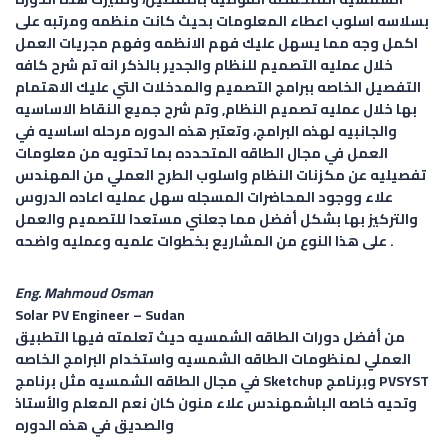
بسلاسه اسلوب اعطاء المعلومات بحيث كانت منظمه ومرتبه على
اكمل وجه مما يسهل عليك فهم الانظمه وفهم مجريات العمل
خلال عمليه التصميم للنظام والجدير بالذكر انه تم شرح كافه
التفصيل الخاصه ببرامج التصميم والمدخلات التي عليك الاهتمام
بها خلال عمليه تصميم النظام, وتم شرح جميع النقاط الاساسيه
والجانبيه لهذه البرامج، وتعتبر هذه الدوره مرحله اساسيه في
العمل في مجال الطاقه المتحدده بما تحتويه من معلومات
تفصيليه عن مكزنات النظام واسلوب الطرح العملي من المهندس
علاء ووجود المحاضرات المسجله سهل عمليه اعاده الدروس
والتركيز بها بشكل أفضل مما جعلني مستعدا للتصميم والعمل
على هذا النوع من المشاريع بخطوات علميه وعمليه واضحه .
Eng. Mahmoud Osman
Solar PV Engineer –
Sudan
من أفضل دورات الطاقه الشمسيه حيث تعلمته فيها التطبيق
العملي لمنظومات الطاقه الشمسيه واستخدام البرامج الخاصه
في مجال الطاقه الشمسيه مثل برنامج Sketchup وبرنامج PVSYST
وتحيه خاصه الباشمهندس علاء منون كان نعم المعلم والأستاذ
والصديق في هذه الدوره