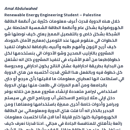
Amal Abdulwahed
Renewable Energy Engineering Student –
Palestine
خلال هذه الدورة قدرت أعرف معلومات كثيرة عن أنظمة الطاقة
الكهروضوئية بشكل عام وأنظمة الطاقة الشمسية المتصلة على
الشبكة بشكل خاص و بالتفصيل المميز يعني كيف نوصلها شو
الخطوات الي منقوم فيها عند التوصيل (معايير الأمان ،الجودة،
كيف أريح الزبون وأفهم طلبه وألبيه، بالإضافة لخطوات تنفيذ
المشروع بالترتيب الصحيح وشو الأدوات الي بنستخدمها لكل
خطوة)طبعا من أهم الأشياء في تنفيذ المشروع كان انه نشتغل
من البداية بطريقة احترافية عشان الناتج يكون احترافي ومدروسة
كل خطوة فيه وبالفعل هذا الشي قدرت أكتسبه من هاي الدورة
الي استطاعت انها تعطيني معلومات ما لاقيتها بأي مرجع أو حتى
بالجامعة ومن أهم الميزات الي طلعت منها بهاي الدورة
استخدامي لبرامج متعددة لإنشاء مشروع مميز من خلاله بوفر
دخل لإلي مثلا (برنامج الاسكتش أب وبرنامج البي في سيستم
وبرامج وأدوات خاصة أخرى مميزة باستخدامها ومعناها ) ومن
الجدير بالذكر انه أنا فتت هاي الدورة ومعلوماتي عن الطاقة
الكهروضوئية كلها كتير قليلة أما الان فأنا اكتسبت معلومات
رائعة بتأهلني للمنافسة الجادة في مجالي .احنا قدرنا نعرف كيف
نستغل كل جزء من الطاقة ونقلل الفقد بشكل كبير . كل الشكر