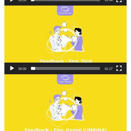
00:00
01:44
Video
Player
00:00
01:17
Video
Player